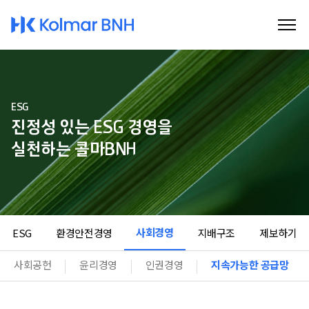
Kolmar BNH
ESG
진정성 있는 ESG 경영을
실천하는 콜마BNH
사회경영
ESG
환경안전경영
지배구조
제보하기
사회공헌
윤리경영
인권경영
지속가능한 공급망