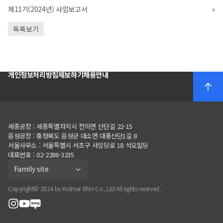
제11기(2024년) 사업보고서
»
목록보기
개인정보처리방침
제보하기
채용안내
세종공장 : 세종특별자치시 전의면 산단길 22-15
음성공장
:
충청북도 음성군 대소면 대풍산단
1
길
8
서울사무소
:
서울특별시 서초구 사임당로
18
석오빌딩
대표번호 : 02-2286-3235
Family site
Copyright© 2024 by Kolmar BNH Co., Ltd All rights reserved.