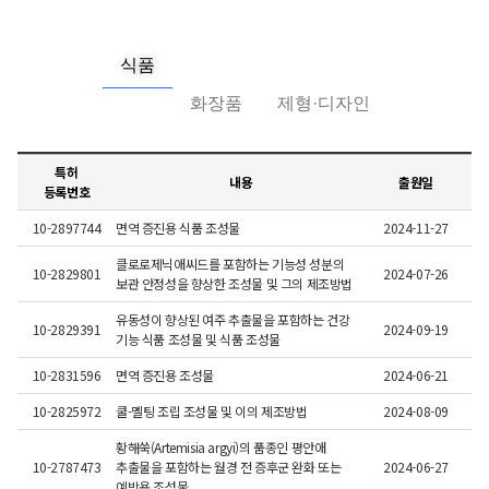
식품
화장품
제형·디자인
특허
내용
출원일
등록번호
10-2897744
면역 증진용 식품 조성물
2024-11-27
2
클로로제닉애씨드를 포함하는 기능성 성분의
10-2829801
2024-07-26
2
보관 안정성을 향상한 조성물 및 그의 제조방법
유동성이 향상된 여주 추출물을 포함하는 건강
10-2829391
2024-09-19
2
기능 식품 조성물 및 식품 조성물
10-2831596
면역 증진용 조성물
2024-06-21
2
10-2825972
쿨-멜팅 조립 조성물 및 이의 제조방법
2024-08-09
2
황해쑥(Artemisia argyi)의 품종인 평안애
10-2787473
추출물을 포함하는 월경 전 증후군 완화 또는
2024-06-27
2
예방용 조성물