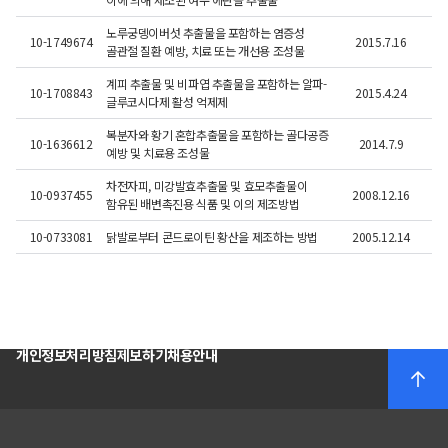
노루궁뎅이버섯 추출물을 포함하는 염증성
10-1749674
2015.7.16
골관절 질환 예방, 치료 또는 개선용 조성물
계피 추출물 및 비파엽 추출물을 포함하는 알파-
10-1708843
2015.4.24
글루코시다제 활성 억제제
복분자와 황기 혼합추출물을 포함하는 골다공증
10-1636612
2014.7.9
예방 및 치료용 조성물
차전자피, 미강발효추출물 및 효모추출물이
10-0937455
2008.12.16
함유된 배변촉진용 식품 및 이의 제조방법
10-0733081
닭발로부터 콘드로이틴 황산을 제조하는 방법
2005.12.14
개인정보처리방침
제보하기
채용안내