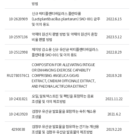
방법
신규 락티플랜티바실러스 플란타룸
10-2620909
(Lactiplantibacillus plantarum) SKO-001 균주
2022.6.15
2
및 이의 용도
약재의 원산지 판별 방법 및 약재의 원산지 혼합
10-2597136
2023.5.12
2
비율 판별 방법
체지방 감소용 신규 유산균 락티플랜티바실러스
10-2512998
2022.8.29
플란타룸 SKO-001 및 이의 용도
COMPOSITION FOR ALLEVIATING FATIGUE
OR ENHANCING EXERCISE CAPABILITY
RU2780576C1
COMPRISING ANGELICA GIGAS
2018.9.28
EXTRACT, CNIDIUM OFFICINALE EXTRACT,
AND PAEONIA LACTIFLORA EXTRACT
오일, 말토덱스트린 및 펙틴을 포함하는 음료
10-2431821
2021.11.22
조성물 및 이의 제조방법
검정무 유산균 발효물을 포함하는 숙취 해소용
10-2413920
2021.6.2
조성물
검정무 유산균 발효물을 함유하는 간기능 개선용
4290038
2019.2.20
조성물 및 검정무 유산균 발효물의 제조방법