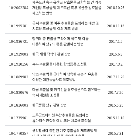
​제주도산 흑무 유산균 발효물을 포함하는 간 기능
10-2002284
개선용 조성물 및 제주도산 흑무 유산균 발효물을
2018.10.26
제조하는 방법
곰취 추출물 및 여주 추출물을 포함하는 예방 및
10-1995281
2018.11.16
치료용 조성물 및 이의 제조 방법
당귀의 종 판별용 프라이머 세트 및 이를
10-1936721
2017.1.5
이용하여 당귀의 종을 판별하는 방법
10-1919003
한국 재배 작약의 판별 방법
2016.6.8
10-1910156
흑무 추출물을 이용한 항염증용 조성물
2017.3.2
2
약초 추출박을 급이하여 생육한 곤충의 유충을
10-1889982
2017.11.20
이용한 애완동물사료 제조방법​
마름 추출물 및 커큐민을 유효성분으로 함유하는
10-1820676
2017.7.20
숙취 개선용 조성물​
10-1816003
한국품종 당귀 판별 방법
2015.5.29
노루궁뎅이버섯 복합추출물을 포함하는
10-1775961
2015.11.18
류마티스 관절염 예방 또는 치료용 조성물
생리활성이 증진된 여주 추출물의 제조방법 및
10-1770257
2015.7.31
이에 의해 제조된 여주 에탄올 추출물