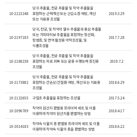
당귀 추출물, 천궁 추출물 및 작약 추출물을
10-2223248
포함하는 근력개선 또는 근감소증 예방, 개선
2019.3.29
또는 치료용 조성물
당귀, 천궁, 및 작약의 열수 추출물과 홍삼 추출물
또는 가피타히보 추출물을 포함하는 항산화,
10-2197183
2017.7.28
2
항염증, 및 면역 활성용 약학조성물, 및
식품조성물
당귀 추출물, 천궁 추출물 및 작약 추출물을
10-2188238
포함하는 피로 회복 또는 운동 수행능력 증진용
2019.7.2
조성물
당귀 추출물, 천궁 추출물 및 작약 추출물을
10-2173882
포함하는 간손상/간질환 예방, 개선 또는 치료용
2018.6.29
2
조성물​
10-2132655
구절초 추출물을 포함하는 조성물
2017.5.24
작약의 원산지 판별용 프라이머 세트 및 이를
10-2096789
2018.4.17
이용하여 작약의 원산지를 판별하는 방법​
작약속 식물의 종 판별용 프라이머 세트 및 이를
10-2014183
2018.6.22
이용하여 작약속 식물의 종을 판별하는 방법