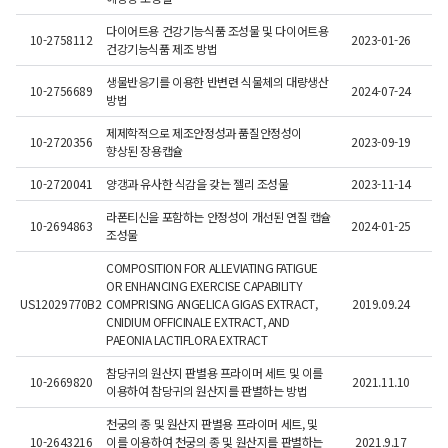
다이어트용 건강기능식품 조성물 및 다이어트용
10-2758112
2023-01-26
2
건강기능식품 제조 방법
생물반응기를 이용한 반변련 식물체의 대량생산
10-2756689
2024-07-24
2
방법
제제학적으로 제조안정성과 품질안정성이
10-2720356
2023-09-19
2
향상된 장용캡슐
10-2720041
양갱과 유사한 식감을 갖는 젤리 조성물
2023-11-14
2
라폰티신을 포함하는 안정성이 개선된 연질 캡슐
10-2694863
2024-01-25
2
조성물
COMPOSITION FOR ALLEVIATING FATIGUE
OR ENHANCING EXERCISE CAPABILITY
US12029770B2
COMPRISING ANGELICA GIGAS EXTRACT,
2019.09.24
2
CNIDIUM OFFICINALE EXTRACT, AND
PAEONIA LACTIFLORA EXTRACT
참당귀의 원산지 판별용 프라이머 세트 및 이를
10-2669820
2021.11.10
이용하여 참당귀의 원산지를 판별하는 방법
천궁의 종 및 원산지 판별용 프라이머 세트, 및
10-2643216
이를 이용하여 천궁의 종 및 원산지를 판별하는
2021.9.17