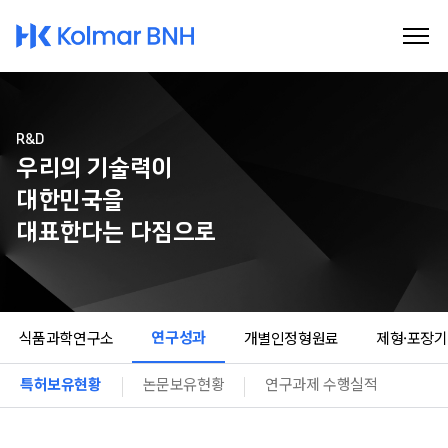
Kolmar BNH
R&D
우리의 기술력이
대한민국을
대표한다는 다짐으로
연구성과
식품과학연구소
개별인정형원료
제형·포장
특허보유현황
논문보유현황
연구과제 수행실적