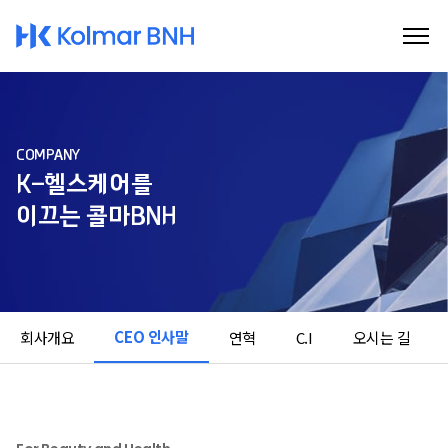
Kolmar BNH
COMPANY
K-헬스케어를
이끄는 콜마BNH
CEO 인사말
회사개요
연혁
C.I
오시는 길