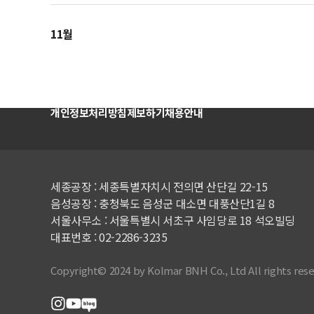
11월
개인정보처리방침
제보하기
채용안내
세종공장 : 세종특별자치시 전의면 산단길 22-15
음성공장
:
충청북도 음성군 대소면 대풍산단
1
길
8
서울사무소
:
서울특별시 서초구 사임당로
18
석오빌딩
대표번호 : 02-2286-3235
Copyright© 2024 by Kolmar BNH Co., Ltd All rights rese