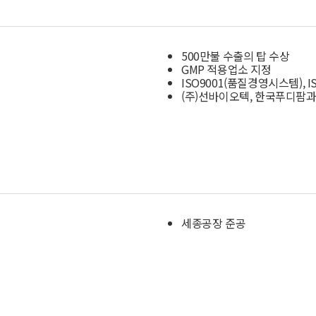
500만불 수출의 탑 수상
GMP 적용업소 지정
ISO9001(품질경영시스템), 
(주)선바이오텍, 한국푸디팜과
세종공장 준공