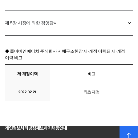
제 5장 시장에 의한 경영감시
◆ 콜마비앤에이치 주식회사 지배구조헌장 제∙개정 이력표 제∙개정
이력 비고
제∙개정이력
비고
2022.02.21
최초 제정
개인정보처리방침
제보하기
채용안내