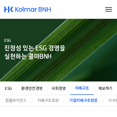
Kolmar BNH
ESG
진정성 있는 ESG 경영을
실천하는 콜마BNH
지배구조
ESG
환경안전경영
사회경영
제보하기
컴플라이언스
지배구조정관
기업지배구조헌장
이사