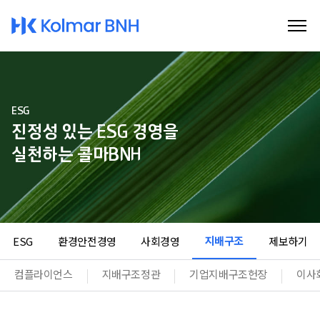
Kolmar BNH
ESG
진정성 있는 ESG 경영을
실천하는 콜마BNH
지배구조
ESG
환경안전경영
사회경영
제보하기
컴플라이언스
지배구조정관
기업지배구조헌장
이사