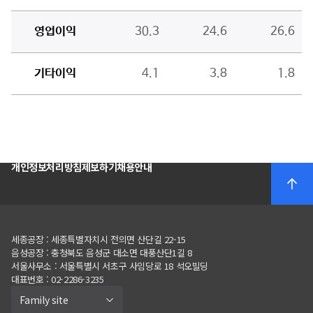
개인정보처리방침
제보하기
채용안내
세종공장 : 세종특별자치시 전의면 산단길 22-15
음성공장
:
충청북도 음성군 대소면 대풍산단
1
길
8
서울사무소
:
서울특별시 서초구 사임당로
18
석오빌딩
대표번호 : 02-2286-3235
Family site