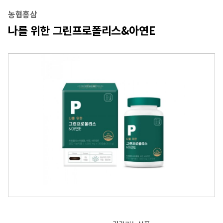
농협홍삼
나를 위한 그린프로폴리스&아연E