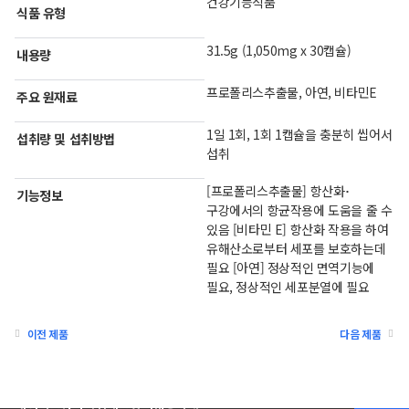
건강기능식품
식품 유형
31.5g (1,050mg x 30캡슐)
내용량
프로폴리스추출물, 아연, 비타민E
주요 원재료
1일 1회, 1회 1캡슐을 충분히 씹어서
섭취량 및 섭취방법
섭취
[프로폴리스추출물] 항산화･
기능정보
구강에서의 항균작용에 도움을 줄 수
있음 [비타민 E] 항산화 작용을 하여
유해산소로부터 세포를 보호하는데
필요 [아연] 정상적인 면역기능에
필요, 정상적인 세포분열에 필요
이전 제품
다음 제품