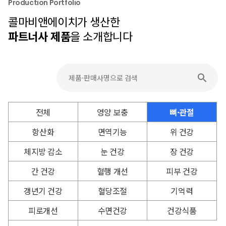
Production Portfolio
콜마비앤에이치가 생산한
파트너사 제품
을 소개합니다
전체
영양 보충
뼈·관절
항산화
면역기능
위 건강
체지방 감소
눈 건강
장 건강
간 건강
혈행 개선
피부 건강
갱년기 건강
혈당조절
기억력
피로개선
수면건강
건강식품