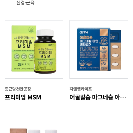
신경·근육
종근당천안공장
지엔엠라이프
프리미엄 MSM
어골칼슘 마그네슘 아연 비타민D